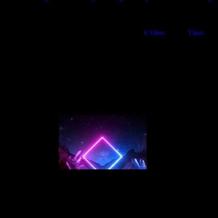
FM Band
30/11/2020
1280
Views
0
Vibes
Tikos
FM, power trio canadiense con fuerte presencia en el space
Tags: