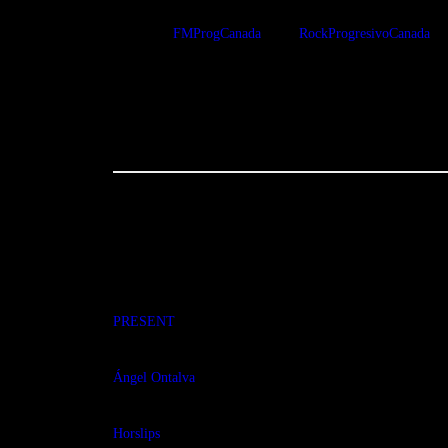
FMProgCanada
RockProgresivoCanada
You May Also Like
PRESENT
Ángel Ontalva
Horslips