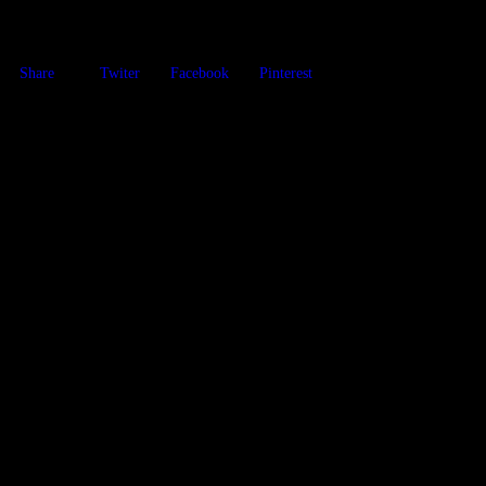
Share
Twiter
Facebook
Pinterest
 rock y el progressive con vida desde 1976 hasta la fecha!