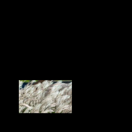
Versiones alternas de tres de los Adagios
más populares de la historia de la
música: Adagio de Samuel Barber,
Adagio de Tomaso Albinoni y Adagio de
Benedetto Marcelo. Participan: Trio
California, Lara Fabián, Marcelo
Frangolius, The Sixteen, Kronos Quartet,
Ekseption, Fantasia Flamenca, Sara
Brightman y Renaissance.