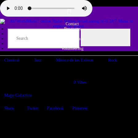
Contact
Programs
Share♫
Testimonials
Tribe
Volunteering
Classical
Jazz
Música de las Esferas
Rock
Adagio de la Esfera
27/11/2020
1309
Views
0
Vibes
Mago Galactico
Share
Twiter
Facebook
Pinterest