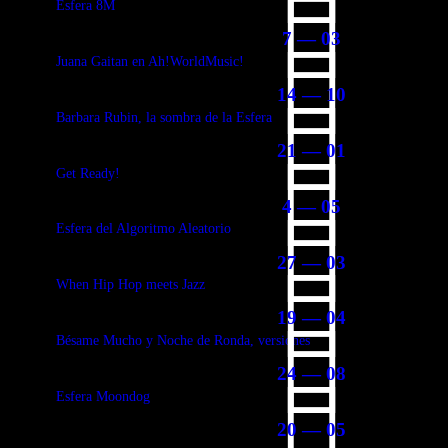
Esfera 8M
7 — 03
Juana Gaitan en Ah!WorldMusic!
14 — 10
Barbara Rubin, la sombra de la Esfera
21 — 01
Get Ready!
4 — 05
Esfera del Algoritmo Aleatorio
27 — 03
When Hip Hop meets Jazz
19 — 04
Bésame Mucho y Noche de Ronda, versiones
24 — 08
Esfera Moondog
20 — 05