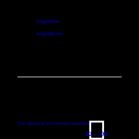
Tags:
AdagioBarber
AdagioMarcelo
You May Also Like
Tres clásicos en tres versiones maravillosas!
22 — 04