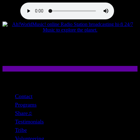
close
Contact
Programs
Share♫
Testimonials
Tribe
Volunteering