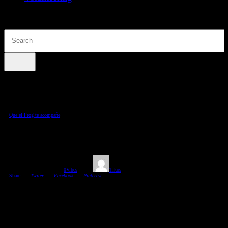
Que el Prog te acompañe
ARTNAT
19/10/2025
457
Views
0
Vibes
Tikos
Share
Twiter
Facebook
Pinterest
ARTNAT fue formado por Manuel