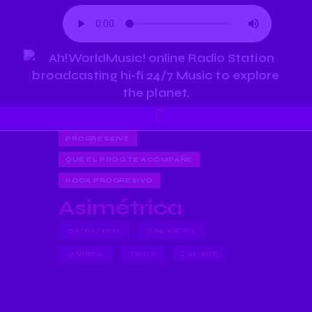
PROGRESSIVE
QUE EL PROG TE ACOMPAÑE
ROCK PROGRESIVO
Asimétrica
06/06/2021
1184
VIEWS
0
VIBES
TIKOS
SHARE