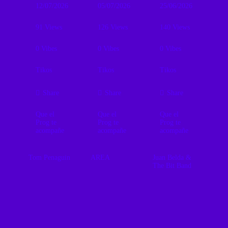
12/07/2026
05/07/2026
25/06/2026
91
Views
126
Views
140
Views
0
Vibes
0
Vibes
0
Vibes
Tikos
Tikos
Tikos
Share
Share
Share
Que el
Que el
Que el
Prog te
Prog te
Prog te
acompañe
acompañe
acompañe
Tom Penaguin
AREA
Juan Belda &
The Bit Band
Tom Penaguin
AREA:
recupera el
libertad, vértigo
Vanguardia
espíritu de
y revolución en
Española por
Canterbury
el rock
Juan Belda y
mediante
progresivo
The Bit Band
órganos
italiano
vintage, jazz-