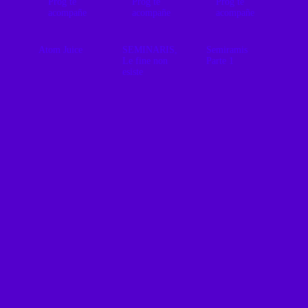
Prog te
Prog te
Prog te
acompañe
acompañe
acompañe
Atom Juice
SEMINARIS,
Semiramis
Le fine non
Parte 1
esiste
Que el Prog te
acompañe viaja
Algunas obras
al underground
Más de
no necesitan
de Varsovia con
cincuenta años
una gran
Atom Juice:
después de
discografía para
stoner, rock
Dedicato a
alcanzar la
progresivo,
Frazz, la
inmortalidad. A
psicodelia
legendaria
veces basta un
pesada y
banda italiana
solo álbum:
frecuencias
Semiramis
Dedicato a
expansivas.
volvió con La
Frazz
Fine Non
Esiste. En este
episodio
revisamos uno
de los regresos
más inesperados
del rock
progresivo
italiano, un
trabajo que
combina la