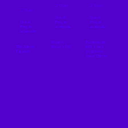
Share
Share
Share
Que el
Que el
Que el
Prog te
Prog te
Prog te
acompañe
acompañe
acompañe
Diaspro +
Harmonium:
The Advent
Rocky’s Filj
folk y rock
Equation
progresivo
desde Quebec
Diaspro y
Metal
Rocky’s Filj
progresivo
unen el presente
Harmonium
desde
y los años
transformó el
Monterrey:
setenta del rock
folk acústico
técnica,
progresivo
quebequense en
atmósfera y
italiano.
una de las obras
emoción.
más delicadas y
ambiciosas del
rock progresivo
canadiense.