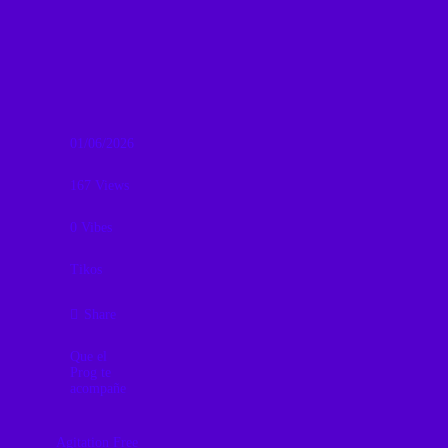
riqueza
instrumental del
RPI…
01/06/2026
167
Views
0
Vibes
Tikos
Share
Que el
Prog te
acompañe
Agitation Free