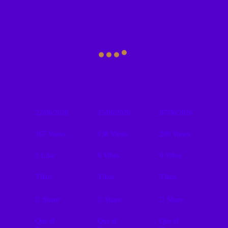
rock, métricas
cambiantes y
una
imaginación
heredera de
Egg, National
Health y Frank
Zappa.
22/06/2026
15/06/2026
07/06/2026
167
Views
138
Views
209
Views
1
Like
0
Vibes
0
Vibes
Tikos
Tikos
Tikos
Share
Share
Share
Que el
Que el
Que el