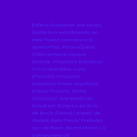
Esfera Crossover por Mago
Galáctico está Basada en
esta fusión cercana a la
ópera+Pop, Rock+Ópera.
Clásica+Rock+Opera.
Incluye: Proyecto Angelica/
O mio Bambino caro:
(Puccini), Proyecto
Angelica/ Panis angelicus
(Cesar Franck), Victor
Zinchuck/ Ave María de
Schubert, Scherzo en Si m
de Bach, Flairck/ prestó de
Vivaldi, Bela Fleck/ Preludio
no.1 de Bach, Bernd Steid/ La
campanela de