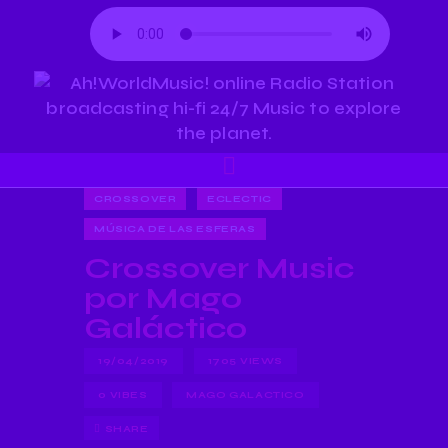
CROSSOVER
ECLECTIC
MÚSICA DE LAS ESFERAS
Crossover Music
por Mago
Galáctico
19/04/2019
1705
VIEWS
0
VIBES
MAGO GALACTICO
SHARE