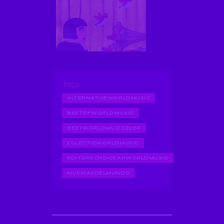
Tags:
ALTERNATIVEWORLDMUSIC
BESTOFWORLDMUSIC
BESTWORLDMUSICEVER
ECLECTICWORLDMUSIC
EDITORSCHOICEAHWORLDMUSIC
MUSICASDELMUNDO