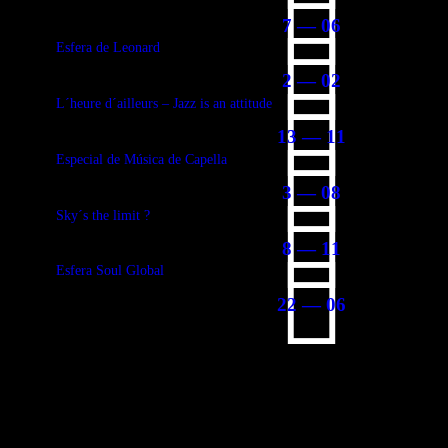
7 — 06
Esfera de Leonard
2 — 02
L´heure d´ailleurs – Jazz is an attitude
13 — 11
Especial de Música de Capella
3 — 08
Sky´s the limit ?
8 — 11
Esfera Soul Global
22 — 06