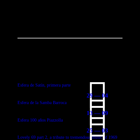
You May Also Like
Esfera de Satín, primera parte
29 — 04
Esfera de la Samba Barroca
13 — 09
Esfera 100 años Piazzolla
25 — 03
Lovely 69 part 2, a tribute to tremendous music of 1969