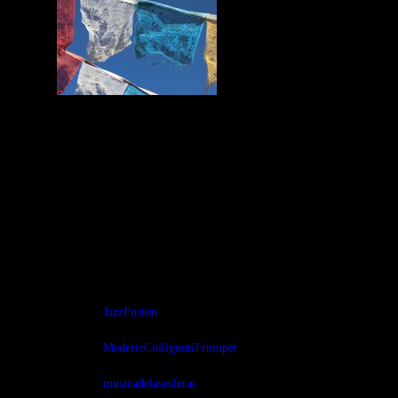
Presentando el proyecto del gran
cornestista, y saxofonista Médéric
Collignon. Jazz fusión Contemporáneo.
Híper Bestial
Tags:
JazzFusion
MedericCollignonTrumpet
musicadelasesferas