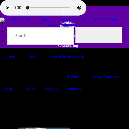
Contact
Programs
Share♫
Testimonials
Tribe
Volunteering
Fusion
Jazz
Música de las Esferas
Esfera Shangri La
24/12/2021
927
Views
0
Vibes
Mago Galactico
Share
Twiter
Facebook
Pinterest