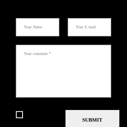
Add Your Comment
I agree that my
submitted data is