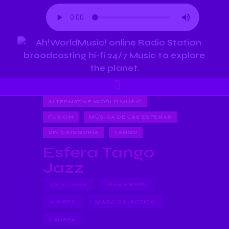
ALTERNATIVE WORLD MUSIC
FUSION
MÚSICA DE LAS ESFERAS
SIN CATEGORÍA
TANGO
Esfera Tango
Jazz
28/01/2020
1604
VIEWS
0
VIBES
MAGO GALACTICO
SHARE