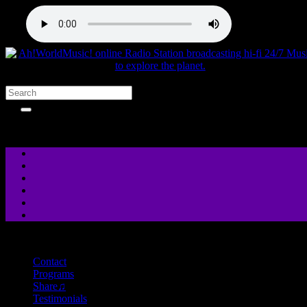
close
Contact
Programs
Share♫
Testimonials