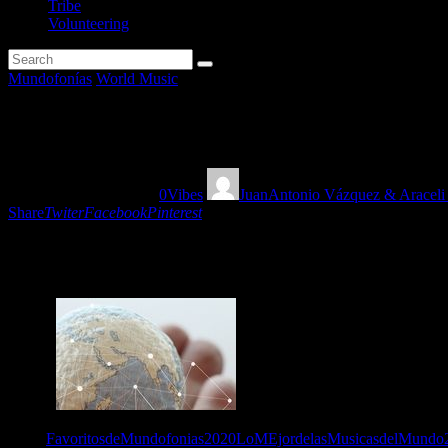
Tribe
Volunteering
Mundofonías
World Music
Favoritos Mundofonías 2020 Par
26/12/2020
1105
Views
0
Vibes
JuanAntonio Vázquez & Araceli
Share
Twiter
Facebook
Pinterest
Programa especial con la primera parte del repaso de los Favis, los d
Special show with the first part of the Favis’ review: the favorite al
Tags:
FavoritosdeMundofonias2020
LoMEjordelasMusicasdelMundo