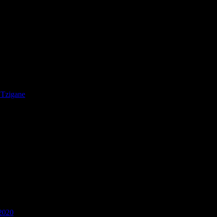
te I
 Tzigane
iscos favoritos del año 2020 de Mundofonías.
bums for the year 2020 for Mundofonías.
2020