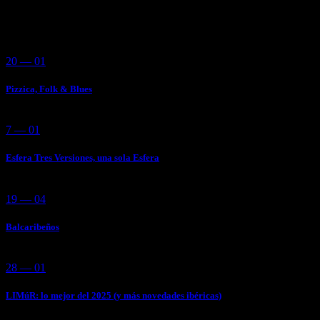
You May Also Like
20 — 01
Pizzica, Folk & Blues
7 — 01
Esfera Tres Versiones, una sola Esfera
19 — 04
Balcaribeños
28 — 01
LIMúR: lo mejor del 2025 (y más novedades ibéricas)