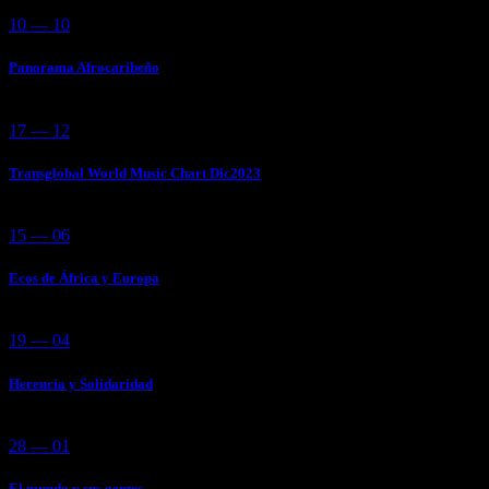
10 — 10
Panorama Afrocaribeño
17 — 12
Transglobal World Music Chart Dic2023
15 — 06
Ecos de África y Europa
19 — 04
Herencia y Solidaridad
28 — 01
El mundo y sus gentes