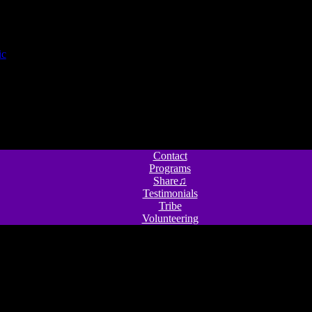
Contact
Programs
Share♫
Testimonials
Tribe
Volunteering