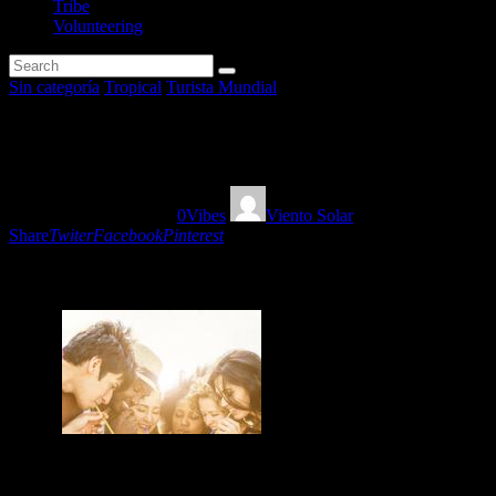
Tribe
Volunteering
Sin categoría
Tropical
Turista Mundial
Fiesta Caribeña by Espejo Lun
04/07/2019
1324
Views
0
Vibes
Viento Solar
Share
Twiter
Facebook
Pinterest
Tropical flavours to relax and dance with your sexiest side! Just be yo
You May Also Like