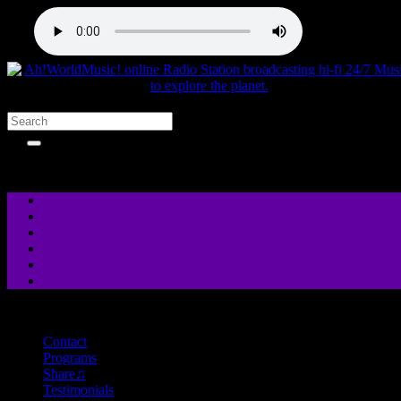
close
Contact
Programs
Share♫
Testimonials