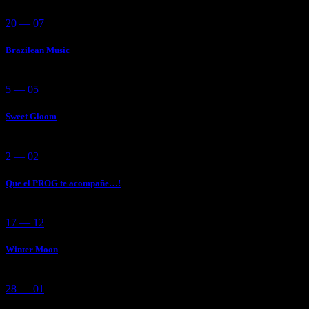
20 — 07
Brazilean Music
5 — 05
Sweet Gloom
2 — 02
Que el PROG te acompañe…!
17 — 12
Winter Moon
28 — 01