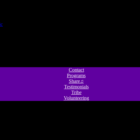
Contact
Programs
Share♫
Testimonials
Tribe
Volunteering