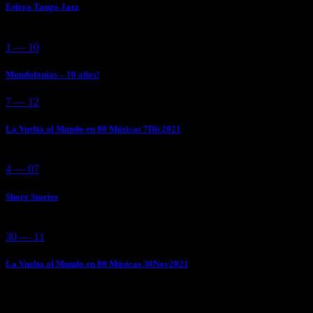
Esfera Tango Jazz
1 — 10
Mundofonías – 10 años!
7 — 12
La Vuelta al Mundo en 80 Músicas 7Dic2021
4 — 07
Shore Stories
30 — 11
La Vuelta al Mundo en 80 Músicas 30Nov2021
Add Your Comment