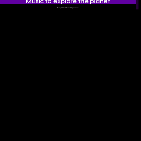
Music to explore the planet
©
2023 Ah!WorldMusic! All Rights Reserved