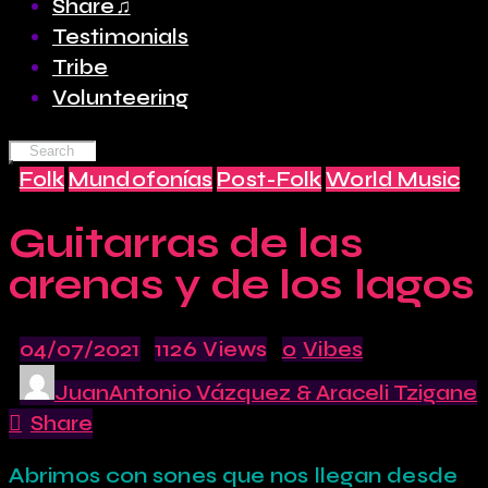
Share♫
Testimonials
Tribe
Volunteering
Folk
Mundofonías
Post-Folk
World Music
Guitarras de las
arenas y de los lagos
04/07/2021
1126
Views
0
Vibes
JuanAntonio Vázquez & Araceli Tzigane
Share
Abrimos con sones que nos llegan desde