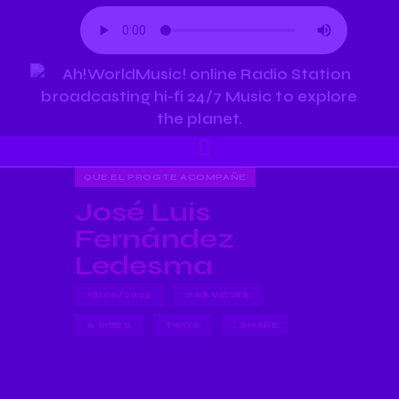
QUE EL PROG TE ACOMPAÑE
José Luis
Fernández
Ledesma
18/06/2023
1168
VIEWS
0
VIBES
TIKOS
SHARE