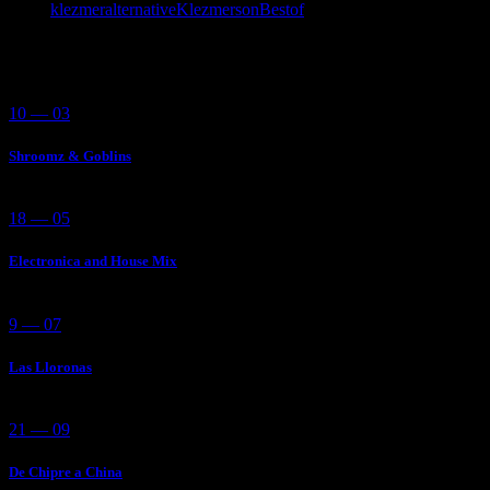
Tags:
klezmeralternative
KlezmersonBestof
You May Also Like
10 — 03
Shroomz & Goblins
18 — 05
Electronica and House Mix
9 — 07
Las Lloronas
21 — 09
De Chipre a China