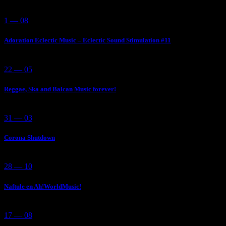
1 — 08
Adoration Eclectic Music – Eclectic Sound Stimulation #11
22 — 05
Reggae, Ska and Balcan Music forever!
31 — 03
Corona Shutdown
28 — 10
Naftule en Ah!WorldMusic!
17 — 08