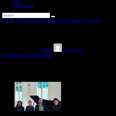
Tribe
Volunteering
Eclectic
Free Jazz
Fusion
Guess who is coming
Son Jarocho
Klezmerson en Ah!WorldMusic
20/11/2020
1466
Views
0
Vibes
Viento Solar
Share
Twiter
Facebook
Pinterest
Charla amena y música con Benjamin Shwartz fundador
raices judias, raíces jarochas y potente free jazz!