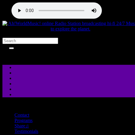
close
Contact
Programs
Share♫
Testimonials