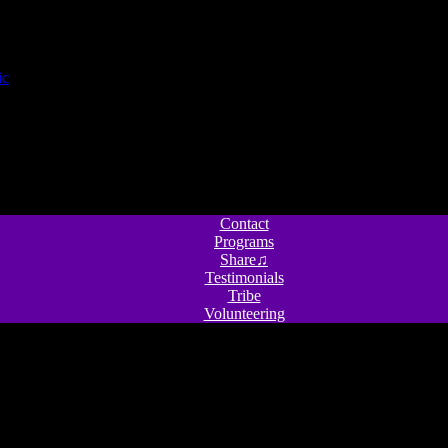
Contact
Programs
Share♫
Testimonials
Tribe
Volunteering