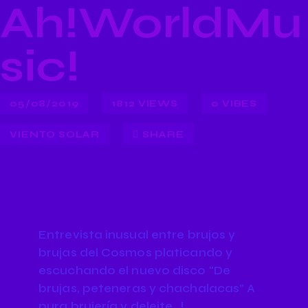
Ah!WorldMu
sic!
05/08/2019
1812
VIEWS
0
VIBES
VIENTO SOLAR
SHARE
Entrevista inusual entre brujos y
brujas del Cosmos platicando y
escuchando el nuevo disco “De
brujas, peteneras y chachalacas” A
pura brujería y deleite…!