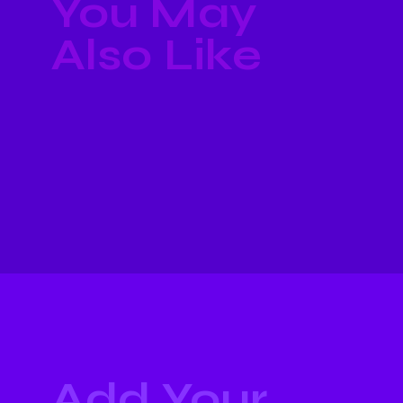
You May
Also Like
Add Your