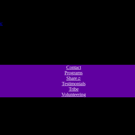
Contact
Programs
Share♫
Testimonials
Tribe
Volunteering