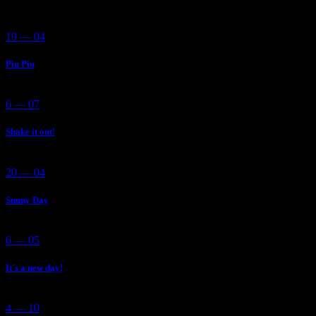
19 — 04
Piu Piu
6 — 07
Shake it out!
20 — 04
Sunny Day
6 — 05
It´s a new day!
4 — 10