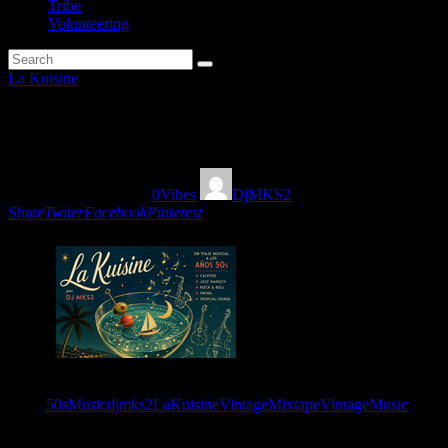
Tribe
Volunteering
La Kuisine
Una fiesta sonora de los años ci
01/06/2026
179
Views
0
Vibes
DjMKS2
Share
Twiter
Facebook
Pinterest
Tags:
50sMusic
djmks2
LaKuisine
VintageMixtape
VintageMusic
You May Also Like