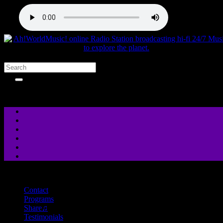
close
Contact
Programs
Share♫
Testimonials