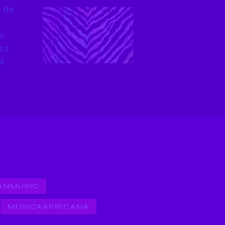
5 de
r.
ez
l
ANMUSIC
MUSICAAFRICANA