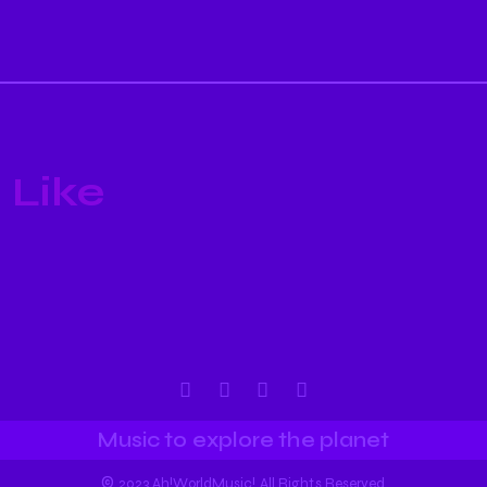
 Like
Music to explore the planet
©
2023 Ah!WorldMusic! All Rights Reserved