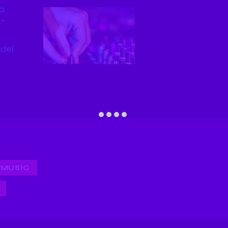
a
”
del
EMUSIC