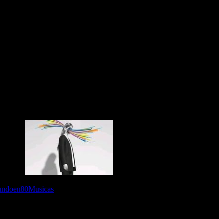
cas 628 11Abr2023
undoen80Musicas