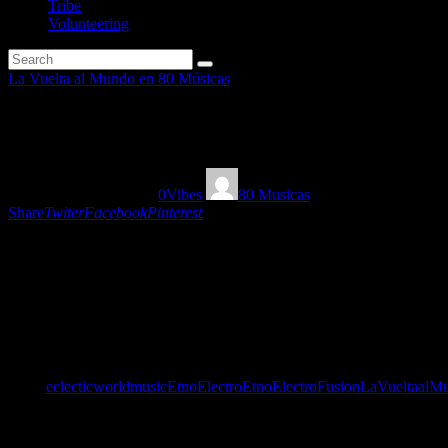
Tribe
Volunteering
La Vuelta al Mundo en 80 Músicas
La Vuelta al Mundo en 80 músi
11/04/2023
1189
Views
0
Vibes
80 Musicas
Share
Twiter
Facebook
Pinterest
Volvemos por la senda de la potente electrónica étnica a base de
ghetto folk, afro bass, conga beats, afro techno, afro futurismo, jazz
fusion remix, panaderas electrónicas, brazilectro, reggae-ska y house
persa.
Tags:
eclecticworldmusic
EtnoElectro
EtnoElectroFusion
LaVueltaalM
You May Also Like