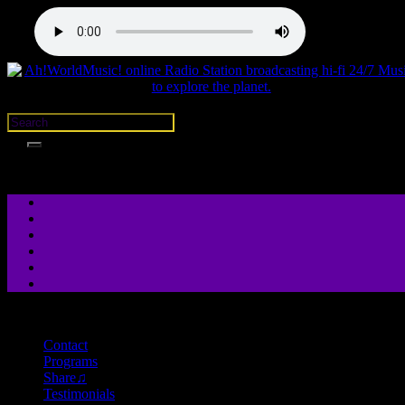
close
Contact
Programs
Share♫
Testimonials