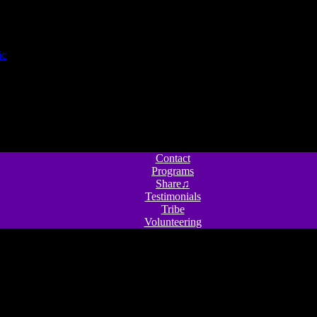
Contact
Programs
Share♫
Testimonials
Tribe
Volunteering