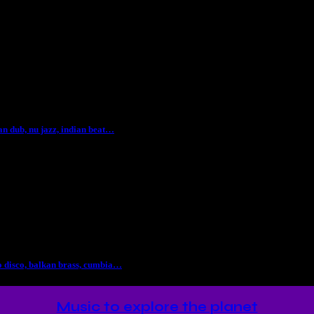
 dub, nu jazz, indian beat…
 disco, balkan brass, cumbia…
Music to explore the planet