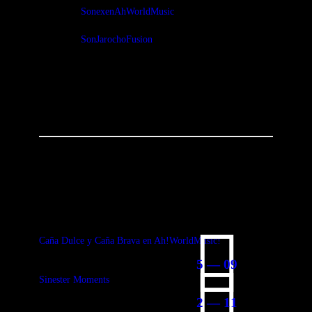
SonexenAhWorldMusic
SonJarochoFusion
You May Also Like
Caña Dulce y Caña Brava en Ah!WorldMusic!
5 — 09
Sinester Moments
2 — 11