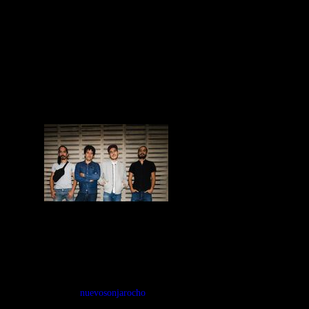
Entrevista con Camil Mesenguer Riú,
co-fundador de Los Sonex, uno de
nuestros grupos favoritos de nuevo Son
Jarocho y su nuevo disco Bailando.
Disfrúta del amor hecho son!
Tags:
nuevosonjarocho