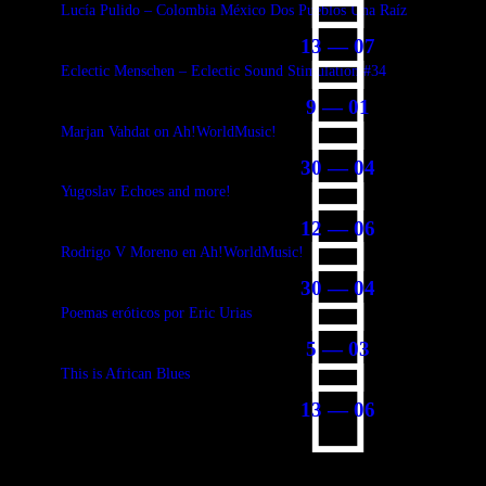
Lucía Pulido – Colombia México Dos Pueblos Una Raíz
13 — 07
Eclectic Menschen – Eclectic Sound Stimulation #34
9 — 01
Marjan Vahdat on Ah!WorldMusic!
30 — 04
Yugoslav Echoes and more!
12 — 06
Rodrigo V Moreno en Ah!WorldMusic!
30 — 04
Poemas eróticos por Eric Urias
5 — 03
This is African Blues
13 — 06