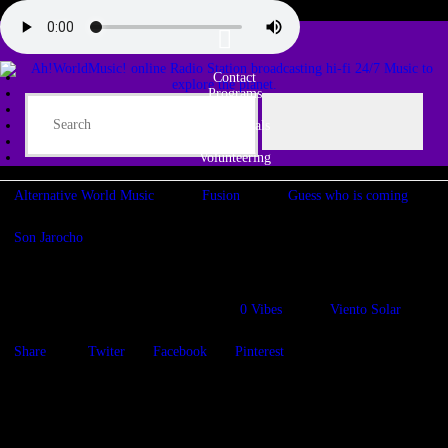
Contact
Programs
Share♫
Testimonials
Tribe
Volunteering
Alternative World Music
Fusion
Guess who is coming
Son Jarocho
Los Sonex en Ah!WorldMusic!
04/08/2020
1622
Views
0
Vibes
Viento Solar
Share
Twiter
Facebook
Pinterest