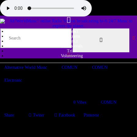
Contact
Programs
Share♫
Testimonials
Tribe
Volunteering
Alternative World Music
COMUN
COMÚN
Electronic
Love against the Wall!
27/02/2020
1458
Views
0
Vibes
COMUN
Share
Twiter
Facebook
Pinterest