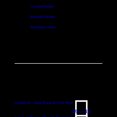
LoveandTecnho
RomanticTecnho
TechnobyComun
You May Also Like
Común #4 – Deep House & Chill Wave
29 — 12