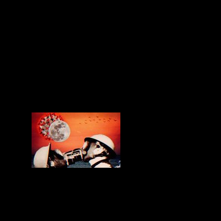
With a pure and hard techno vibe,
juxtaposed to the ‘Común – Romantic’
of last month, the collective comes back
with a selection evoking this other side
of romantic delicious love; vehement,
intense, ardent and penetrating love.
Tags: