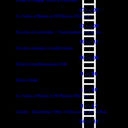
A taste of Reggae, Disco & Electronic!
27 — 02
La Vuelta al Mundo en 80 Músicas 22Sep2021
21 — 09
Favoritos de noviembre + Experimentando la belleza
10 — 11
Círculos orientales y mediterráneos
26 — 06
EclecticSoundStimulation #106
9 — 06
Esfera Otoñal
1 — 10
La Vuelta al Mundo en 80 Músicas 8Dic2020
8 — 12
Común – Downtempo Vibes +Chill-wave & World Beat
24 — 11