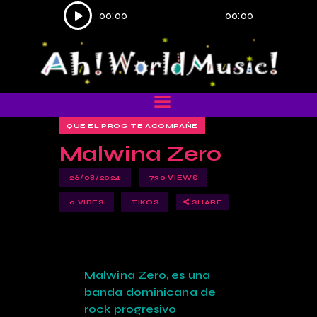
Reproductor
00:00
00:00
de
audio
QUE EL PROG TE ACOMPAÑE
Malwina Zero
26/08/2024
730
VIEWS
0
VIBES
TIKOS
SHARE
Malwina Zero, es una
banda dominicana de
rock progresivo