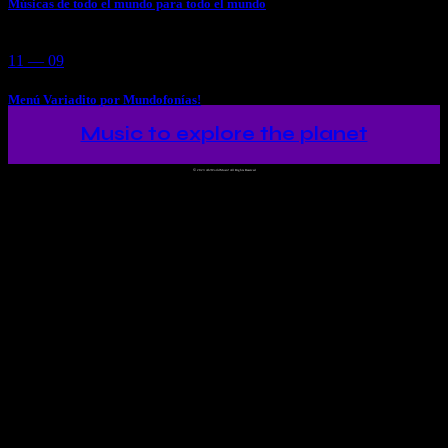
Músicas de todo el mundo para todo el mundo
11 — 09
Menú Variadito por Mundofonías!
Music to explore the planet
©
2023 Ah!WorldMusic! All Rights Reserved