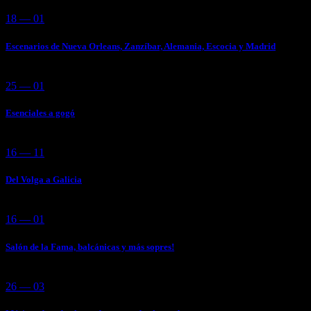
18 — 01
Escenarios de Nueva Orleans, Zanzíbar, Alemania, Escocia y Madrid
25 — 01
Esenciales a gogó
16 — 11
Del Volga a Galicia
16 — 01
Salón de la Fama, balcánicas y más sopres!
26 — 03