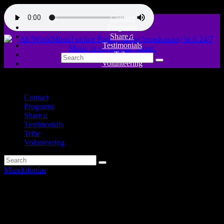
Contact
Programs
Share♫
Testimonials
Tribe
Volunteering
close
Contact
Programs
Share♫
Testimonials
Tribe
Volunteering
Mundofonías
Favoritos de enero + Del sur de
Europa al África Occidental