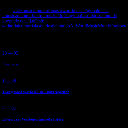
Un viaje sonoro de conexiones globales, raíces y contemporaneidad.
Tags:
#folkmusic
#mundofonias #worldmusic #globalmusic
#musicadelmundo #folkmusic #fusionglobal #sonidosdelmundo
#newreleases #jan2026
#editorialcuratorial
#sonidosdelmundo
AhWorldMusic
Mundofoniasen
You May Also Like
28 — 03
Pluriverso
1 — 08
Transglobal World Music Chart Ago2022
7 — 01
Esfera Tres Versiones, una sola Esfera