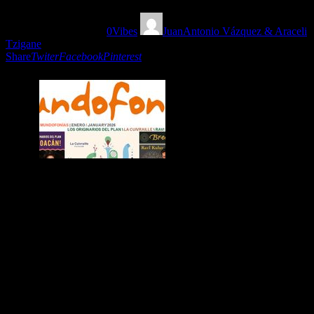
12/01/2026
453
Views
0
Vibes
JuanAntonio Vázquez & Araceli
Tzigane
Share
Twiter
Facebook
Pinterest
En este capítulo abrimos con los tres álbumes favoritos de
Mundofonías para enero de 2026, provenientes de geografías y
diálogos inesperados: los mexicanos
Los Originarios del Plan
desde California, el flautista indio
Ravi Kulur
junto con el chelista
norteamericano
Barry Phillips
, y el ensemble francés
La
Cuivraille
.
La ruta continúa por Serbia con sones valacos y gitanos, desciende
al sur de Italia y culmina en África Occidental con lanzamientos
recientes desde
Malí, Senegal y Ghana
, donde las tradiciones
locales se encuentran con influencias alemanas y norteamericanas.