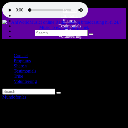
Contact
Programs
Share♫
Testimonials
Tribe
Volunteering
close
Contact
Programs
Share♫
Testimonials
Tribe
Volunteering
Mundofonías
Transglobal World Music
Chart: Junio 2026