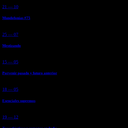
21 — 10
Mundofonías #75
25 — 07
Mestizando
15 — 05
Porvenir pasado y futuro anterior
18 — 05
Esenciales supremos
19 — 12