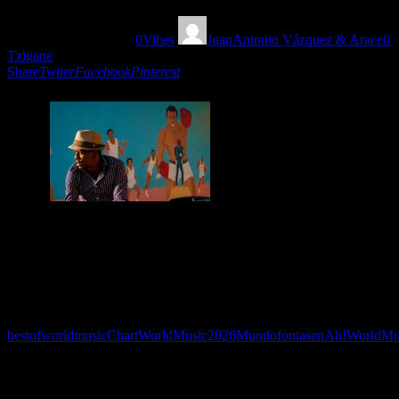
03/06/2026
178
Views
0
Vibes
JuanAntonio Vázquez & Araceli
Tzigane
Share
Twiter
Facebook
Pinterest
epaso libre por Mundofonías a la Transglobal World Music Chart de
este mes. Sones indoelectrónicos, barroco-orientales, klezmáticos,
colombianos, occitanos, italianos y malienses en una nueva travesía
sonora. El número uno llega desde Brasil de la mano de Seu Jorge.
Tags:
bestofworldmusic
ChartWorldMusic2026
MundofoniasenAh!WorldMu
You May Also Like