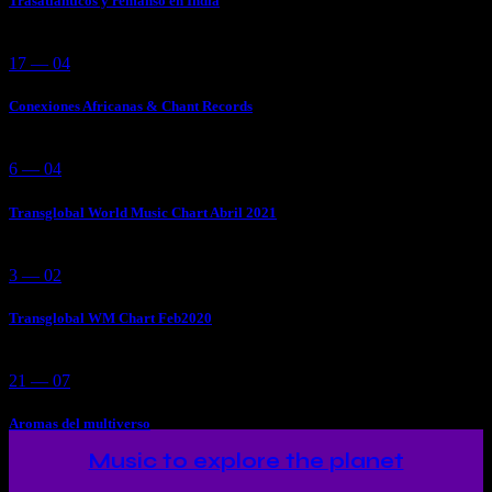
Trasatlánticos y remanso en India
17 — 04
Conexiones Africanas & Chant Records
6 — 04
Transglobal World Music Chart Abril 2021
3 — 02
Transglobal WM Chart Feb2020
21 — 07
Aromas del multiverso
Music to explore the planet