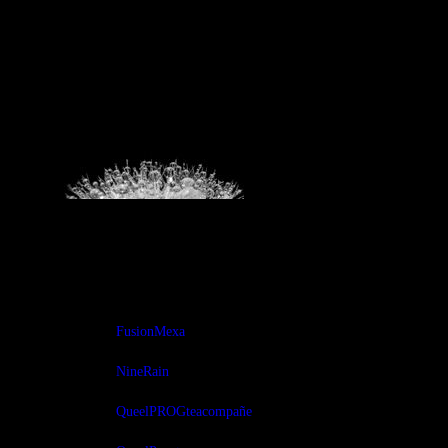
Nine Rain es una mezcla de elementos mexicanos con
fusiones de sonidos, ritmos y tendencias, que abarcan desde
el blues, el jazz, progresivo, pop, hasta hip-hop. Que el
Prog te acompañe…!
Tags:
FusionMexa
NineRain
QueelPROGteacompañe