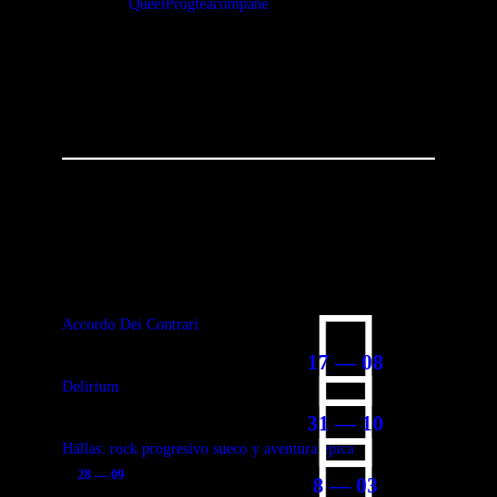
QueelProgteacompane
You May Also Like
Accordo Dei Contrari
17 — 08
Delirium
31 — 10
Hällas: rock progresivo sueco y aventura épica
28 — 09
8 — 03