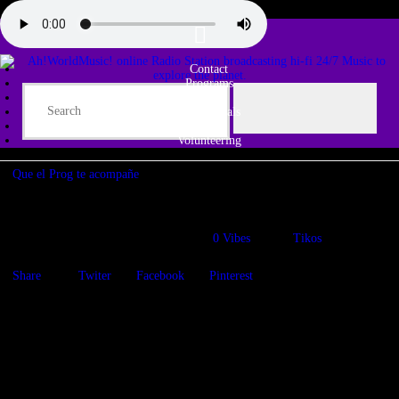
Contact
Programs
Share♫
Testimonials
Tribe
Volunteering
Que el Prog te acompañe
Nine Rain
02/07/2023
1156
Views
0
Vibes
Tikos
Share
Twiter
Facebook
Pinterest