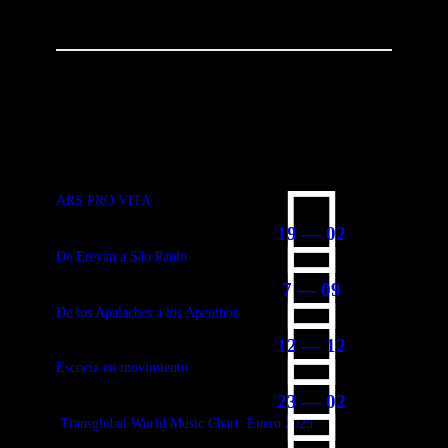
You May Also Like
ARS PRO VITA
19 — 02
De Ereván a São Paulo
7 — 09
De los Apalaches a los Apeninos
12 — 12
Escocia en movimiento
23 — 02
Transglobal World Music Chart: Enero 2025