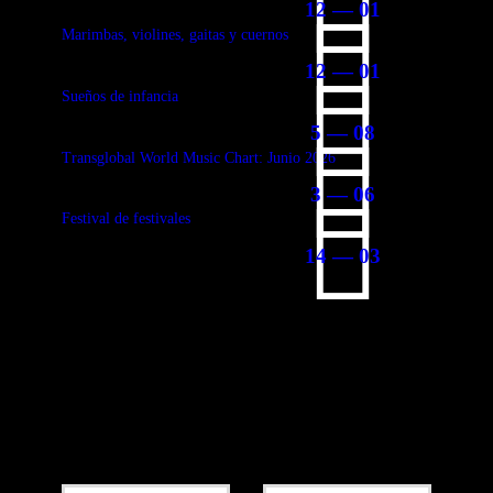
12 — 01
Marimbas, violines, gaitas y cuernos
12 — 01
Sueños de infancia
5 — 08
Transglobal World Music Chart: Junio 2026
3 — 06
Festival de festivales
14 — 03
Add Your Comment