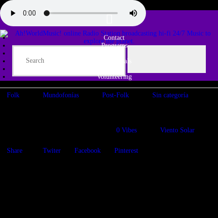
Contact
Programs
Share♫
Testimonials
Tribe
Volunteering
Folk
Mundofonías
Post-Folk
Sin categoría
Noruega NOW!
03/11/2019
1653
Views
0
Vibes
Viento Solar
Share
Twiter
Facebook
Pinterest
Exploramos algunos de los últimos álbumes relacionados