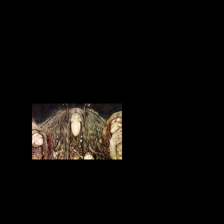
con las raíces musicales de Noruega a través del
recopilatorio “folkCD.no 2019: Contemporary folk music
from Norway”, elaborado por FolkOrg, asociación noruega
de apoyo a las músicas y danzas tradicionales, para rematar
con una curiosa experiencia sueco-latinoamericana.
We explore some of the last albums related with
Norwegian musical roots thanks to the compilation
“folkCD.no 2019: Contemporary Folk Music from
Norway”, prepared by FolkOrg, the Norwegian association
in support of traditional music and dance, to finish with
and interesting Swedish-Latin American experience.