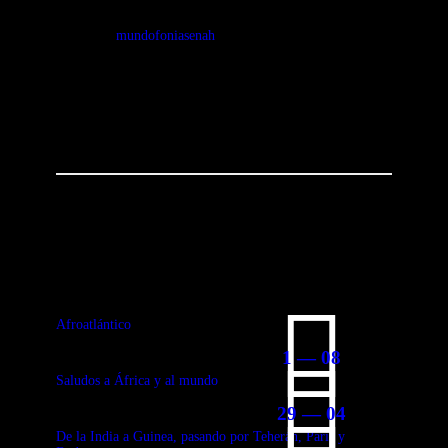
mundofoniasenah
You May Also Like
Afroatlántico
1 — 08
Saludos a África y al mundo
29 — 04
De la India a Guinea, pasando por Teherán, París y