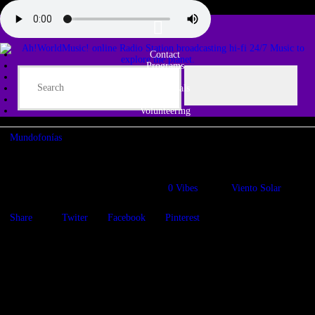
Contact
Programs
Share♫
Testimonials
Tribe
Volunteering
Mundofonías
Por aguas americanas e ibéricas
25/11/2019
1388
Views
0
Vibes
Viento Solar
Share
Twiter
Facebook
Pinterest
Viajamos por muy diversas tonalidades musicales que nos