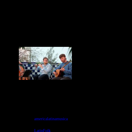
llegan de América Latina, desde el son cubano, el tango
rioplatense, la música de los pueblos andinos y propuestas
radicales desde Brasil. Continuamos en tierras ibéricas con
sones que evocan músicas tanto de la tierra como
inspiraciones orientales, con diferentes hechuras, desde
acústica hasta incluso metalera, elaborados desde el País
Valenciano, Portugal y Cataluña, para terminar con
flamenco-jazz hecho en Berlín con tocaor griego.
Tags:
americalatinamusica
LatinFolk