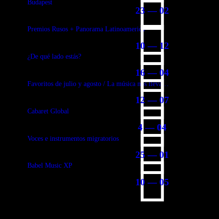
Budapest
23 — 02
Premios Rusos + Panorama Latinoamerica
10 — 12
¿De qué lado estás?
16 — 04
Favoritos de julio y agosto / La música nos lleva…
12 — 07
Cabaret Global
4 — 04
Voces e instrumentos migratorios
25 — 01
Babel Music XP
10 — 05