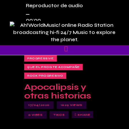
Reproductor de audio
00:00
00:00
00:00
PROGRESSIVE
QUE EL PROG TE ACOMPAÑE
ROCK PROGRESIVO
Apocalipsis y
otras historias
17/04/2020
1629
VIEWS
0
VIBES
TIKOS
SHARE