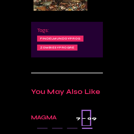
Tags:
FINDELMUNDOYPROG
ZOMBIESYPROGRE
You May Also Like
3 —
MAGMA
SEMINA
7 — 09
8
non es