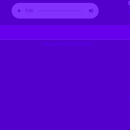
SALSAMUNDEANDO
Puente y 
de la Sal
17/06/2023
1015
VIEWS