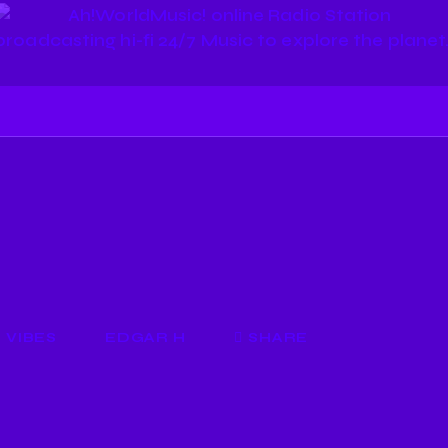
Palmieri, do
sa
0
VIBES
EDGAR H
SHARE