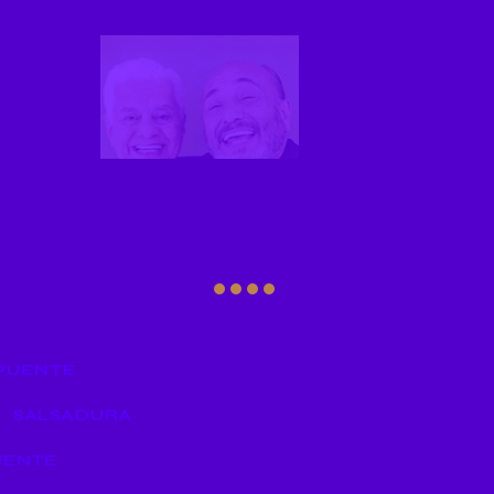
 dos
quí en
 gozo
OPUENTE
SALSADURA
UENTE