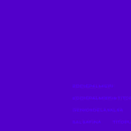
Tito Puente + Eddie Palmieri,
grandes genios de la Salsa a
SalsaMundeando. Tremenda
fino para tu baile frenético!
Tags:
EDDIEPALMIERI
EDDIEPALMIERI&TIT
GENIOSDELASALSA
SALSAFINA
TITOP