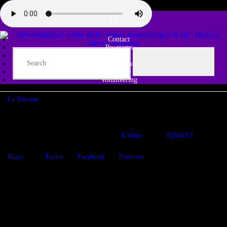
Contact
Programs
Share♫
Testimonials
Tribe
Volunteering
La Kuisine
Sesión Ecléctica “23”. Power UK y novedades de gozo pleno!
04/12/2023
1103
Views
0
Vibes
DjMKS2
Share
Twiter
Facebook
Pinterest