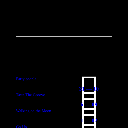
You May Also Like
Party people
31 — 10
Taste The Groove
6 — 09
Walking on the Moon
1 — 02
Go Up