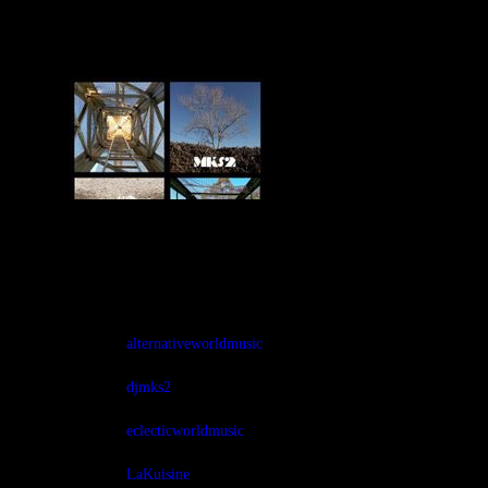
Mixtune ecléctico “23” a cargo de DJ MKS2 con sonidos
de varios sitios con predominantes sabores ingleses y
muchas novedades llenas de gozo!
Tags:
alternativeworldmusic
djmks2
eclecticworldmusic
LaKuisine