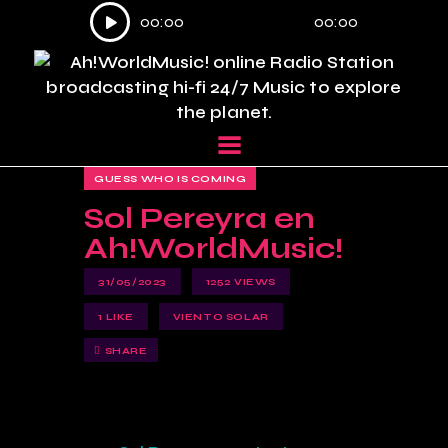
Reproductor
00:00
00:00
de
audio
GUESS WHO IS COMING
Sol Pereyra en
Ah!WorldMusic!
31/05/2023
1252
VIEWS
1
LIKE
VIENTO SOLAR
SHARE