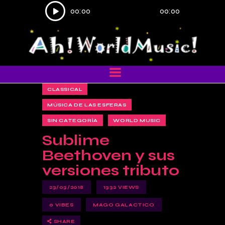
Reproductor
00:00
00:00
de
audio
CLASSICAL
MÚSICA DE LAS ESFERAS
SIN CATEGORÍA
WORLD MUSIC
Sublime
Beethoven y sus
versiones tributo
23/03/2018
1332
VIEWS
0
VIBES
MAGO GALACTICO
SHARE