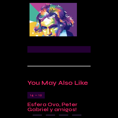
You May Also Like
14 — 12
Esfera Ovo, Peter
M
Premio
1 — 05
Gabriel y amigos!
remate