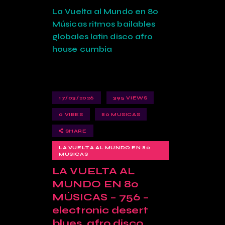
La Vuelta al Mundo en 80
Músicas ritmos bailables
globales latin disco afro
house cumbia
17/03/2026
395
VIEWS
0
VIBES
80 MUSICAS
SHARE
LA VUELTA AL MUNDO EN 80
MÚSICAS
LA VUELTA AL
MUNDO EN 80
MÚSICAS – 756 –
electronic desert
blues, afro disco,