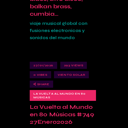
balkan brass,
cumbia…
viaje musical global con
fusiones electronicas y
sonidos del mundo
27/01/2026
293
VIEWS
0
VIBES
VIENTO SOLAR
SHARE
LA VUELTA AL MUNDO EN 80
MÚSICAS
La Vuelta al Mundo
en 80 Músicas #749
27Enero2026