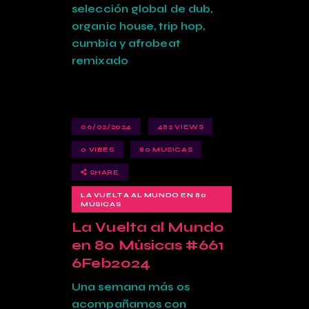
selección global de dub,
organic house, trip hop,
cumbia y afrobeat
remixado
06/02/2024
482
VIEWS
0
VIBES
80 MUSICAS
SHARE
LA VUELTA AL MUNDO EN 80
MÚSICAS
La Vuelta al Mundo
en 80 Músicas #661
6Feb2024
Una semana más os
acompañamos con