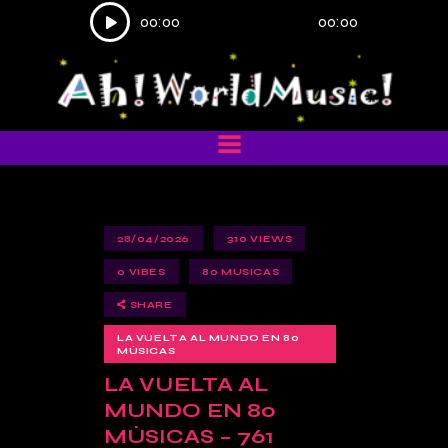
Reproductor
00:00
00:00
de
audio
28/04/2026
310
VIEWS
0
VIBES
80 MUSICAS
SHARE
LA VUELTA AL MUNDO EN 80
MÚSICAS
LA VUELTA AL
MUNDO EN 80
MÚSICAS – 761