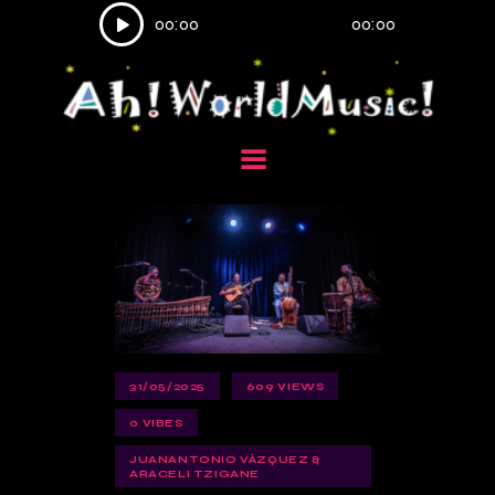
Reproductor
00:00
00:00
de
audio
31/05/2025
609
VIEWS
0
VIBES
JUANANTONIO VÁZQUEZ &
ARACELI TZIGANE