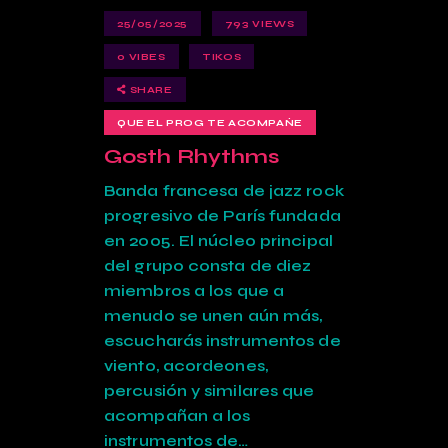
25/05/2025
793
VIEWS
0
VIBES
TIKOS
SHARE
QUE EL PROG TE ACOMPAÑE
Gosth Rhythms
Banda francesa de jazz rock
progresivo de París fundada
en 2005. El núcleo principal
del grupo consta de diez
miembros a los que a
menudo se unen aún más,
escucharás instrumentos de
viento, acordeones,
percusión y similares que
acompañan a los
instrumentos de…