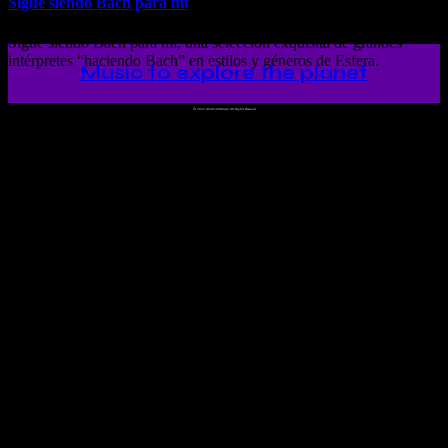
Sigue siendo Bach para mí
Sigue siendo Bach para mí, una selección exquisita de grandes
intérpretes “haciendo Bach” en estilos y géneros de Esfera.
Music to explore the planet
©
2023 Ah!WorldMusic! All Rights Reserved