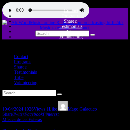
Contact
Programs
Share♫
Testimonials
Tribe
Volunteering
close
Contact
Programs
Share♫
Testimonials
Tribe
Volunteering
19/04/2024
1026
Views
1
Like
Mago Galactico
Share
Twiter
Facebook
Pinterest
Música de las Esferas