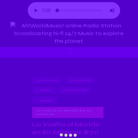
12/03/2025
550
VIEWS
0
VIBES
80 MUSICAS
SHARE
LA VUELTA AL MUNDO EN 80
MÚSICAS
La Vuelta al Mundo
en 80 Músicas #711