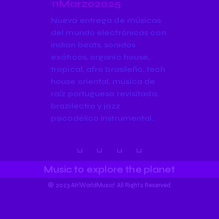
11Marzo2025
Nueva entrega de músicas
del mundo electrónicas con
indian beats, sonidos
exóticos, organic house,
tropical, afro brasileño, tech
house oriental, música de
raíz portuguesa revisitada,
brazilectro y jazz
psicodélico instrumental.
Music to explore the planet
©
2023 Ah!WorldMusic! All Rights Reserved