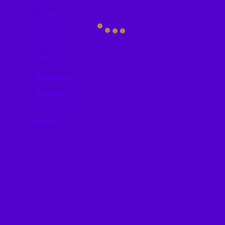
Share
Eclectic
Fusion
HomoloMusic
in Ah!
WorldMusic!
La Liberté
La Libertad
concatenada
entre Tonio,
Viento
Magnético y
Viento Solar
con tremenda
fusión de todos
los Continentes
del Planeta y
curiosidades