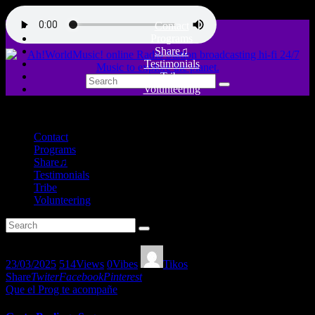
Contact
Programs
Share♫
Testimonials
Tribe
Volunteering
close
Contact
Programs
Share♫
Testimonials
Tribe
Volunteering
23/03/2025
514
Views
0
Vibes
Tikos
Share
Twiter
Facebook
Pinterest
Que el Prog te acompañe