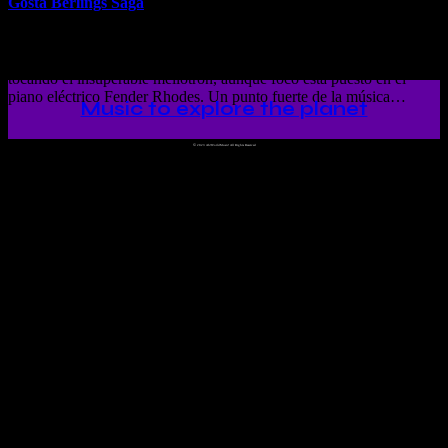
Gosta Berlings Saga
Gosta Berlings Saga, fundada en Estocolmo Suecia en 2000, es una
banda instrumental en la que se menciona a dos de sus miembros
tocando el insuperable mellotron, aunque foco está puesto en el
piano eléctrico Fender Rhodes. Un punto fuerte de la música…
Music to explore the planet
©
2023 Ah!WorldMusic! All Rights Reserved