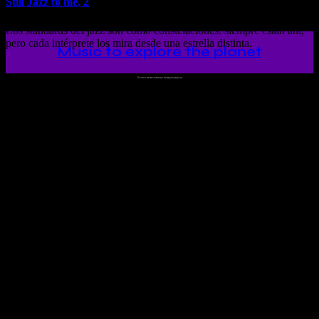
Still Jazz to me, 2
Los standards del jazz son como constelaciones: siempre están ahí,
pero cada intérprete los mira desde una estrella distinta.
Music to explore the planet
©
2023 Ah!WorldMusic! All Rights Reserved