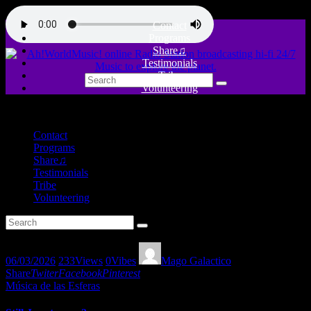
Contact
Programs
Share♫
Testimonials
Tribe
Volunteering
close
Contact
Programs
Share♫
Testimonials
Tribe
Volunteering
06/03/2026
233
Views
0
Vibes
Mago Galactico
Share
Twiter
Facebook
Pinterest
Música de las Esferas