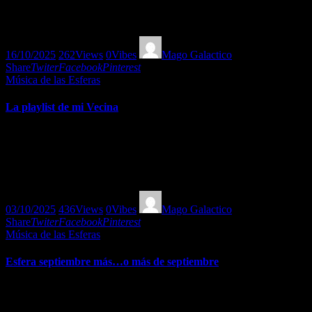
Canciones inspiradas en libros | Esfera de la Literatura II
16/10/2025
262
Views
0
Vibes
Mago Galactico
Share
Twiter
Facebook
Pinterest
Música de las Esferas
La playlist de mi Vecina
Para gustos los colores: “Ante paredes endebles entre vecinos se
hacen escuchar los gustos de mi vecina. Un recorrido ecléctico y
divertido por aquello que aunque quieras o no, se escucha. Por
suerte la Vecina tiene buen gusto.” Mago Galáctico
03/10/2025
436
Views
0
Vibes
Mago Galactico
Share
Twiter
Facebook
Pinterest
Música de las Esferas
Esfera septiembre más…o más de septiembre
Dejando atrás un mes evocamos con obras Patrias, la Canción de
septiembre de Kurt Weill y Más de septiembre pop. Al estilo de la