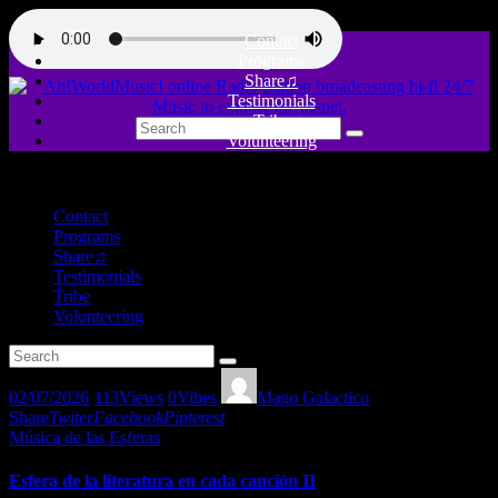
Contact
Programs
Share♫
Testimonials
Tribe
Volunteering
close
Contact
Programs
Share♫
Testimonials
Tribe
Volunteering
02/07/2026
113
Views
0
Vibes
Mago Galactico
Share
Twiter
Facebook
Pinterest
Música de las Esferas
Esfera de la literatura en cada canción II