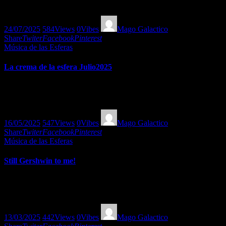
Esfera!
24/07/2025
584
Views
0
Vibes
Mago Galactico
Share
Twiter
Facebook
Pinterest
Música de las Esferas
La crema de la esfera Julio2025
Un recorrido por grandes éxitos del Soft rock hasta los más
empalagosos de la Esfera. Un programa de Mago Galáctico.
16/05/2025
547
Views
0
Vibes
Mago Galactico
Share
Twiter
Facebook
Pinterest
Música de las Esferas
Still Gershwin to me!
Sigue siendo Gershwin para mi! Una exquisitez de versiones de la
música del compositor George Gershwin. Muy al estilo de la Esfera!
13/03/2025
442
Views
0
Vibes
Mago Galactico