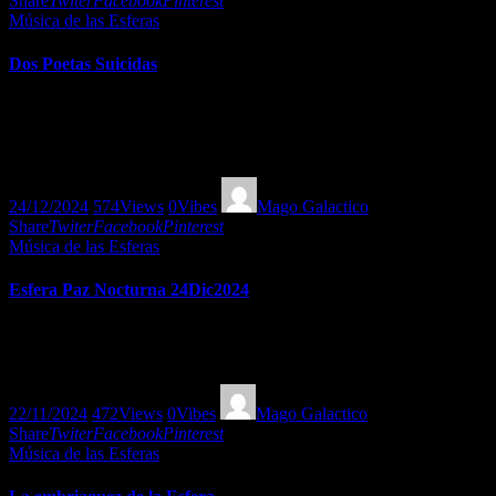
Share
Twiter
Facebook
Pinterest
Música de las Esferas
Dos Poetas Suicidas
Especial de Sylvia Plath y Cesare Pavese por Mago Galáctico. Dos
extraordinarios poetas, su obra y las influencias musicales que
dejaron. Gracias a @dcarro_arte por la imagen.
24/12/2024
574
Views
0
Vibes
Mago Galactico
Share
Twiter
Facebook
Pinterest
Música de las Esferas
Esfera Paz Nocturna 24Dic2024
Una selección exquisita de música para una y todas las noches de
Paz por Mago Galáctico.
22/11/2024
472
Views
0
Vibes
Mago Galactico
Share
Twiter
Facebook
Pinterest
Música de las Esferas