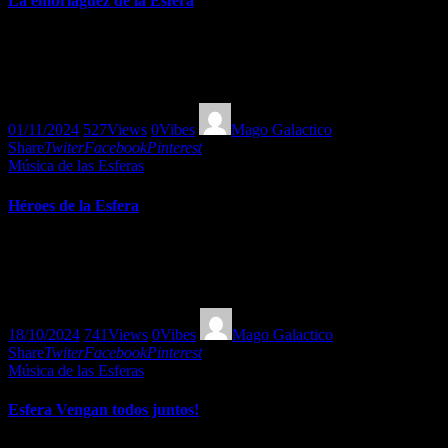
La embriaguez de la Esfera
Embriaguémonos de vida, como diría el querido poeta maldito
Charles Baudelaire, y con este mixtune preparado por el Mago
Galáctico será inevitable.
01/11/2024
527
Views
0
Vibes
Mago Galactico
Share
Twiter
Facebook
Pinterest
Música de las Esferas
Héroes de la Esfera
Mago Galáctico nos presenta un especial con los Héroes de la
Música de las Esferas. Esplendidas rarezas exquisitas en sus propias
palabras.
18/10/2024
741
Views
0
Vibes
Mago Galactico
Share
Twiter
Facebook
Pinterest
Música de las Esferas
Esfera Vengan todos juntos!