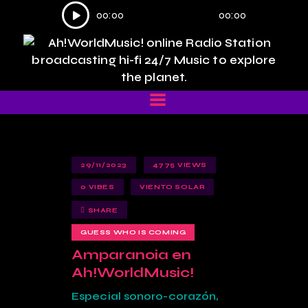
Reproductor
00:00
00:00
de
audio
29/11/2023
4775
VIEWS
0
VIBES
VIENTO SOLAR
SHARE
GUESS WHO IS COMING
Amparanoia en
Ah!WorldMusic!
Especial sonoro-corazón,