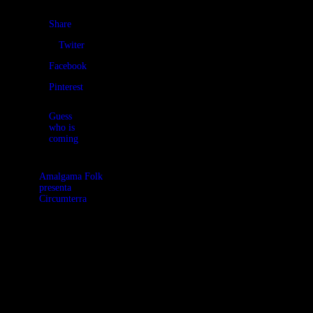
Share
Twiter
Facebook
Pinterest
Guess
who is
coming
Amalgama Folk
presenta
Circumterra
Amalgama Folk
y su álbum
Circumterra
sonorizando La
Primera Vuelta
al Mundo por
Magallanes y
Elcano.