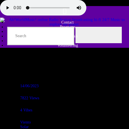
Contact
Programs
Share♫
Testimonials
Tribe
Volunteering
14/06/2023
7822
Views
4
Vibes
Viento
Solar