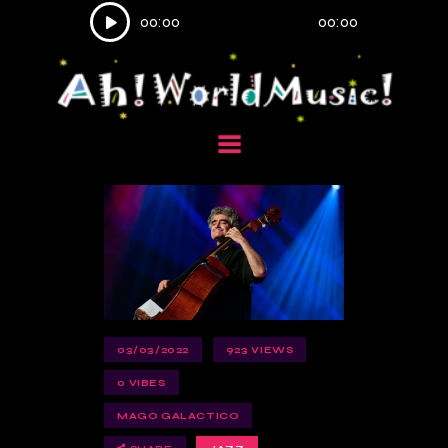
Reproductor
00:00
00:00
de
audio
03/03/2022
923
VIEWS
0
VIBES
MAGO GALACTICO