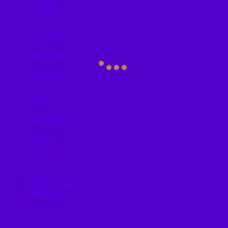
Araceli
Tzigane
Share
Changüi
Eclectic
Folk
Mundofonías
World
Music
Favoritos
Septiembre por
Mundofonías
Los discos
favoritos de
Mundofonías de