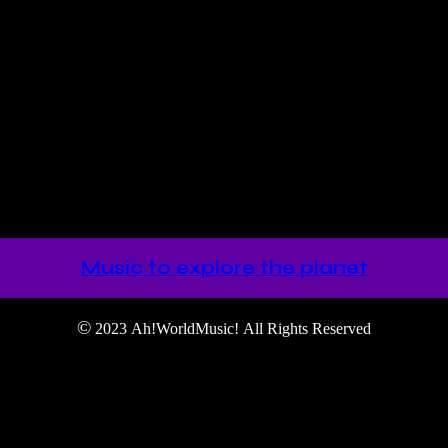
 álbum “Todas las Naves del Mundo” lleno de mestizaje y andares preci
Music to explore the planet
©
2023 Ah!WorldMusic! All Rights Reserved