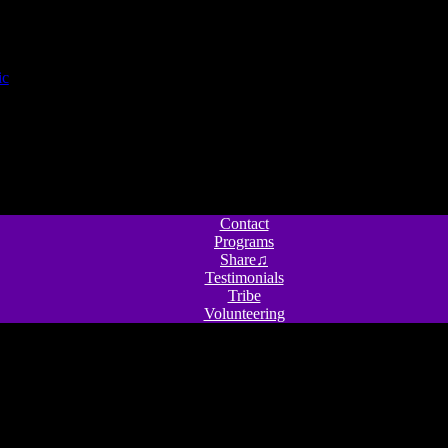
Contact
Programs
Share♫
Testimonials
Tribe
Volunteering