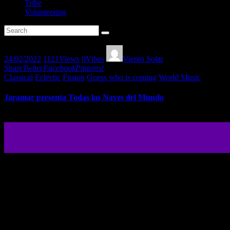
Tribe
Volunteering
24/02/2022
1121
Views
0
Vibes
Viento Solar
Share
Twiter
Facebook
Pinterest
Classical
Eclectic
Fusion
Guess who is coming
World Music
Jaramar presenta Todas las Naves del Mundo
Jaramar nos presenta en exclusiva highlights de su maravilloso nuevo