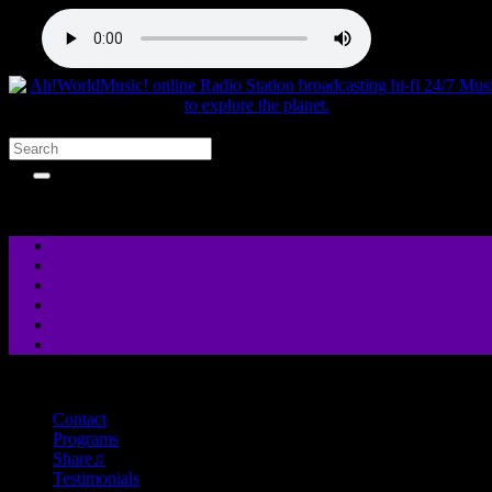
close
Contact
Programs
Share♫
Testimonials