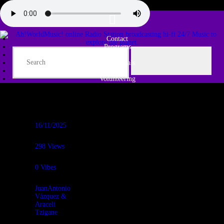
Contact
Programs
Share♫
Testimonials
Tribe
Volunteering
16/11/2025
298
Views
0
Vibes
JuanAntonio
Vázquez &
Araceli
Tzigane