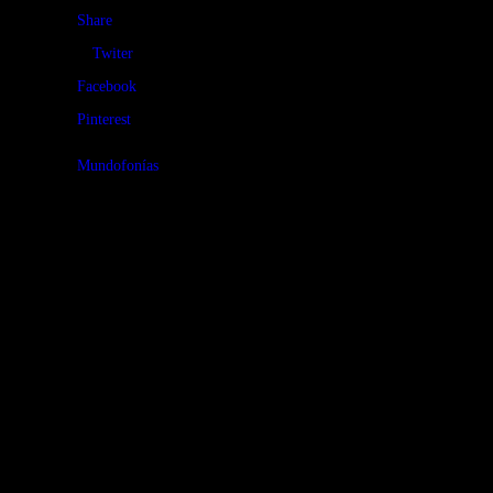
Share
Twiter
Facebook
Pinterest
Mundofonías
Abrimos con
los tres discos
favoritos de
noviembre
2025: •
Murmurosi, con
ecos ucranianos
desde Canadá. •
Carl Petter
Opsahl &
Johannes
Opsahl, un
diálogo musical
y familiar desde
Noruega. • The
Secret Trio,
encuentro