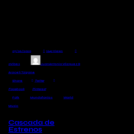
terminamos con sones
japoneses que aúnan raíz y
vanguardia.
07/06/2020
1642
Views
0
Vibes
JuanAntonio Vázquez &
Araceli Tzigane
Share
Twiter
Facebook
Pinterest
Folk
Mundofonías
World
Music
Cascada de
Estrenos