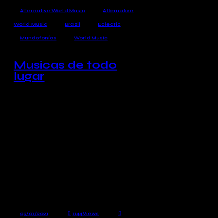
Alternative World Music
Alternative
World Music
Brazil
Eclectic
Mundofonías
World Music
Musicas de todo
lugar
En Mundofonías abrimos con
sones añejos y
contemporáneos de Brasil
para continuar con músicas de
todo lugar…!
03/01/2021
1144
Views