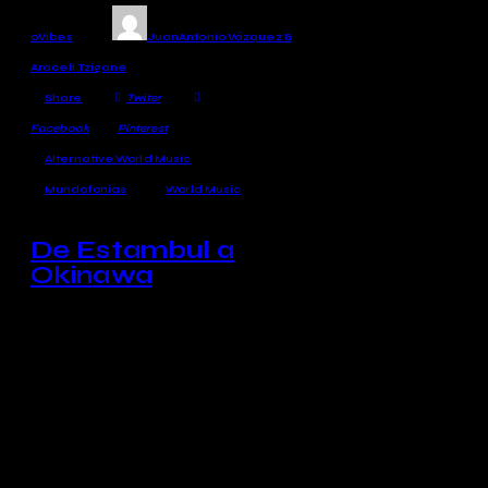
0
Vibes
JuanAntonio Vázquez &
Araceli Tzigane
Share
Twiter
Facebook
Pinterest
Alternative World Music
Mundofonías
World Music
De Estambul a
Okinawa
Comenzamos 2021 en
Mundofonías con músicas
variadas con inspiración o
base en la Europa centro-
oriental y en los Balcanes y