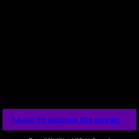
Selección de los nuevos discos
llegados a Mundofonías para
viajar por el Mediterráneo, los
Balcanes y Norteamérica, con
escapadas orientales y
sorpresas!
Music to explore the planet