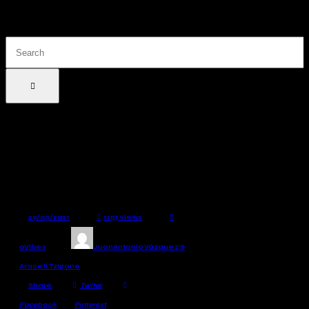
29/03/2021
1257
Views
0
Vibes
JuanAntonio Vázquez &
Araceli Tzigane
Share
Twiter
Facebook
Pinterest