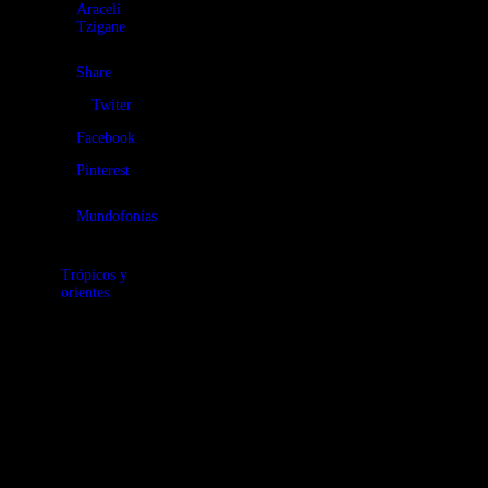
Araceli
Tzigane
Share
Twiter
Facebook
Pinterest
Mundofonías
Trópicos y
orientes
Vagamos
erráticos por
todo el globo en
pos de nuevas
propuestas
musicales,
descubriendo
tímbricas
inusuales,
encuentros