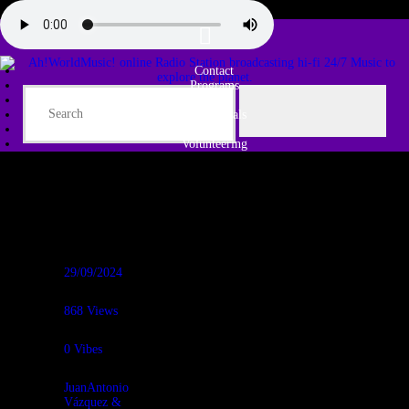
Contact
Programs
Share♫
Testimonials
Tribe
Volunteering
29/09/2024
868
Views
0
Vibes
JuanAntonio
Vázquez &