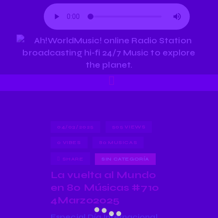
04/03/2025
505
VIEWS
0
VIBES
80 MUSICAS
SHARE
SIN CATEGORÍA
La vuelta al Mundo
en 80 Músicas #710
4Marzo2025
Especial Día Internacional