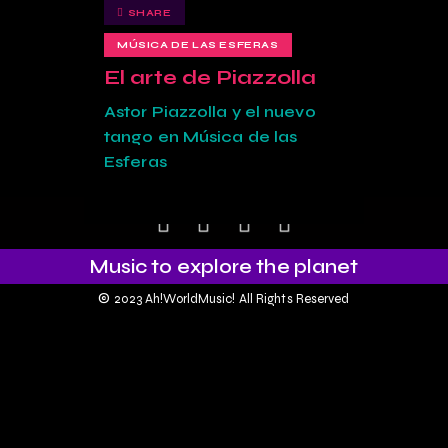
SHARE
MÚSICA DE LAS ESFERAS
El arte de Piazzolla
Astor Piazzolla y el nuevo
tango en Música de las
Esferas
Music to explore the planet
©
2023 Ah!WorldMusic! All Rights Reserved