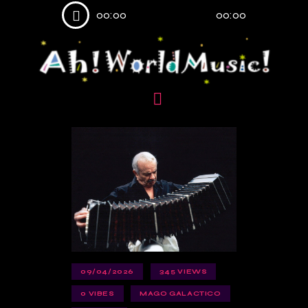
Reproductor
00:00
00:00
de
audio
09/04/2026
345
VIEWS
0
VIBES
MAGO GALACTICO